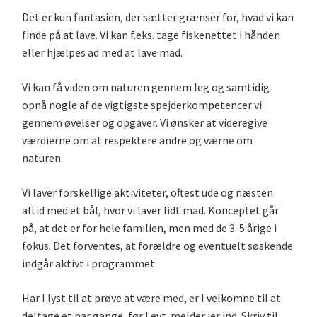
Det er kun fantasien, der sætter grænser for, hvad vi kan
finde på at lave. Vi kan f.eks. tage fiskenettet i hånden
eller hjælpes ad med at lave mad.
Vi kan få viden om naturen gennem leg og samtidig
opnå nogle af de vigtigste spejderkompetencer vi
gennem øvelser og opgaver. Vi ønsker at videregive
værdierne om at respektere andre og værne om
naturen.
Vi laver forskellige aktiviteter, oftest ude og næsten
altid med et bål, hvor vi laver lidt mad. Konceptet går
på, at det er for hele familien, men med de 3-5 årige i
fokus. Det forventes, at forældre og eventuelt søskende
indgår aktivt i programmet.
Har I lyst til at prøve at være med, er I velkomne til at
deltage et par gange, før I evt. melder jer ind. Skriv til