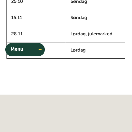
25.10
Søndag
15.11
Søndag
28.11
Lørdag, julemarked
Menu
05.12
Lørdag